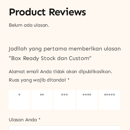
Product Reviews
Belum ada ulasan.
Jadilah yang pertama memberikan ulasan
“Box Ready Stock dan Custom”
Alamat email Anda tidak akan dipublikasikan.
Ruas yang wajib ditandai
*
1
2
3
4
5
bintang
bintang
bintang
bintang
bintang
dari 5
dari 5
dari 5
dari 5
dari 5
Ulasan Anda
*