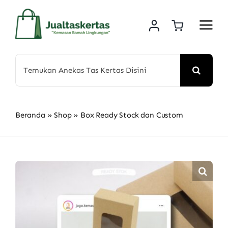
Skip
to
content
Search
for:
Beranda
»
Shop
»
Box Ready Stock dan Custom