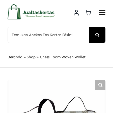
Skip
to
content
Search
for:
Beranda
»
Shop
»
Chess Loom Woven Wallet