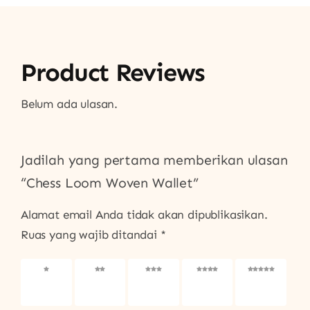
Product Reviews
Belum ada ulasan.
Jadilah yang pertama memberikan ulasan
“Chess Loom Woven Wallet”
Alamat email Anda tidak akan dipublikasikan.
Ruas yang wajib ditandai
*
1
2
3
4
5
bintang
bintang
bintang
bintang
bintang
dari 5
dari 5
dari 5
dari 5
dari 5