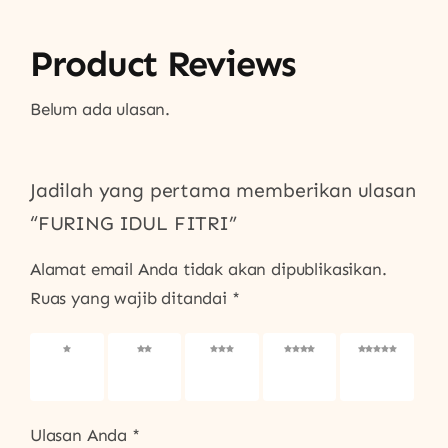
Product Reviews
Belum ada ulasan.
Jadilah yang pertama memberikan ulasan
“FURING IDUL FITRI”
Alamat email Anda tidak akan dipublikasikan.
Ruas yang wajib ditandai
*
1
2
3
4
5
bintang
bintang
bintang
bintang
bintang
dari 5
dari 5
dari 5
dari 5
dari 5
Ulasan Anda
*