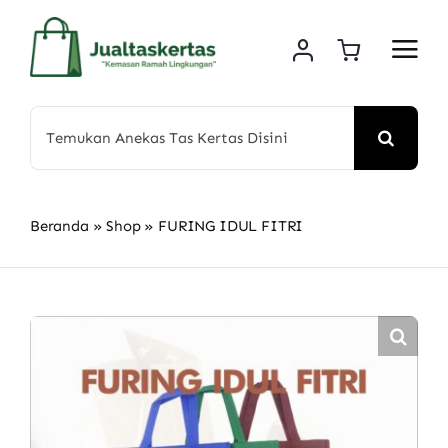
Skip
to
content
Search
for:
Beranda
»
Shop
»
FURING IDUL FITRI