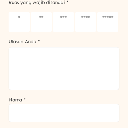
Ruas yang wajib ditandai
*
1
2
3
4
5
bintang
bintang
bintang
bintang
bintang
dari 5
dari 5
dari 5
dari 5
dari 5
Ulasan Anda
*
Nama
*