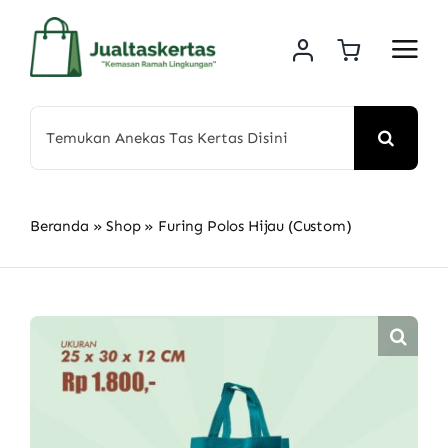
Skip
to
content
Search
for:
Beranda
»
Shop
»
Furing Polos Hijau (Custom)