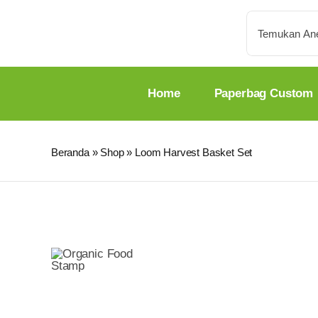
Skip
Search
to
for:
content
Home
Paperbag Custom
Beranda
»
Shop
»
Loom Harvest Basket Set