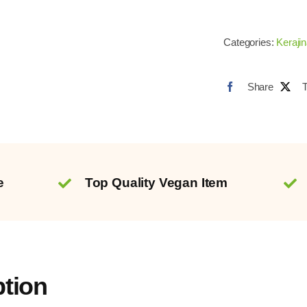
Categories:
Keraji
Share
e
Top Quality Vegan Item
ption