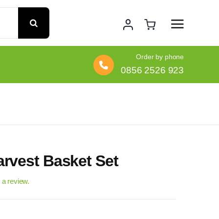
Order by phone
0856 2526 923
rvest Basket Set
e a review.