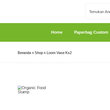
Skip
Search
to
for:
content
Home
Paperbag Custom
Beranda
»
Shop
»
Loom Vase Ks2