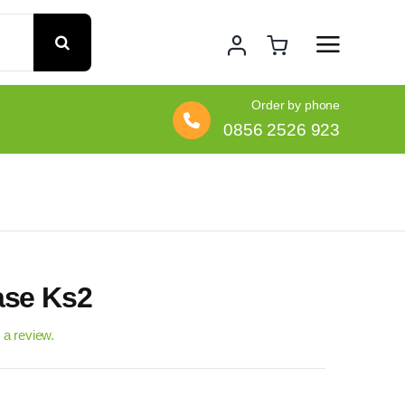
Order by phone
0856 2526 923
se Ks2
e a review.