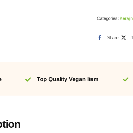
Categories:
Keraji
Share
e
Top Quality Vegan Item
ption