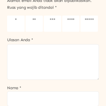
Alamat email Anda tidak akan dipublikasikan.
Ruas yang wajib ditandai
*
1
2
3
4
5
bintang
bintang
bintang
bintang
bintang
dari 5
dari 5
dari 5
dari 5
dari 5
Ulasan Anda
*
Nama
*