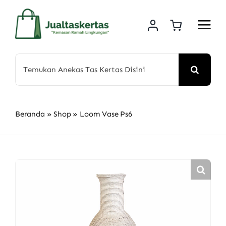
Skip
to
content
Search
for:
Beranda
»
Shop
»
Loom Vase Ps6