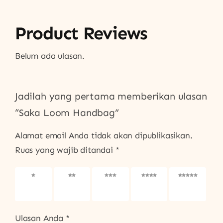
Product Reviews
Belum ada ulasan.
Jadilah yang pertama memberikan ulasan
“Saka Loom Handbag”
Alamat email Anda tidak akan dipublikasikan.
Ruas yang wajib ditandai
*
1
2
3
4
5
bintang
bintang
bintang
bintang
bintang
dari 5
dari 5
dari 5
dari 5
dari 5
Ulasan Anda
*