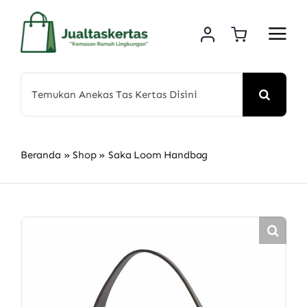
Skip
to
content
Search
for:
Beranda
»
Shop
»
Saka Loom Handbag